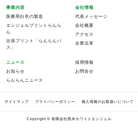
事業内容
会社情報
契約の履行
医療用白衣の製造
代表メッセージ
エンジェルプリントらんら
会社概要
ん
取引に関する交渉、連絡、受発注及び決
アクセス
出張プリント「らんらんバ
済
企業沿革
ス」
商品の発送業務
ニュース
採用情報
お知らせ
お問合せ
ダイレクトメールの印刷、発送
らんらんニュース
問い合わせへの適切な対応及び当社事業
サイトマップ
プライバシーポリシー
個人情報のお取扱いについて
の紹介
Copyright © 有限会社西木ホワイトエンジェル
(2)採用に関する個人情報