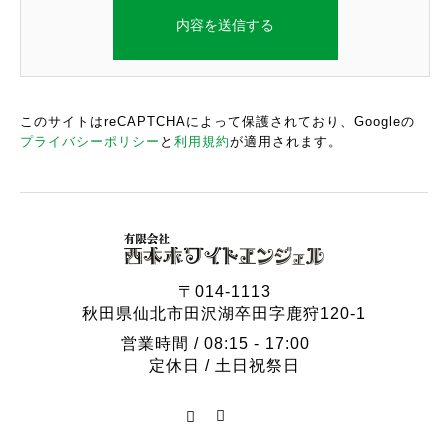
〒014-1113 秋田県仙北市田沢湖卒田字
鹿ノ狩120-1
有限会社西木ホワイトエンジェル 個人
情報保護管理担当者
このサイトはreCAPTCHAによって保護されており、Googleの
プライバシーポリシー
と
利用規約
が適用されます。
代表取締役 鈴木 弘正
TEL:0187-44-3035
FAX:0187-44-3023
Email:w_angel@taupe.plala.or.jp
2.利用目的
〒014-1113
秋田県仙北市田沢湖卒田字鹿狩120-1
(1)取引先及びホームページ等から直接収
営業時間 / 08:15 - 17:00
集させていただく個人情報
定休日 / 土日祝祭日
業務上の連絡