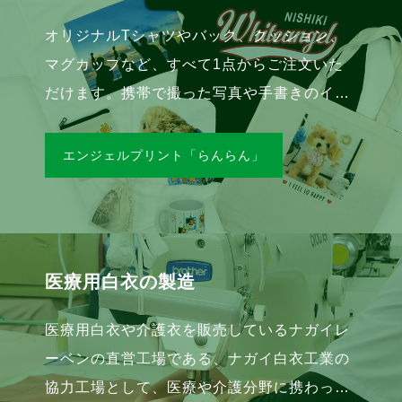
オリジナルTシャツやバック、クッション、
マグカップなど、すべて1点からご注文いた
だけます。携帯で撮った写真や手書きのイラ
ストからさまざまな画像をプリントします。
版代・加工データ編集無料です。
エンジェルプリント「らんらん」
医療用白衣の製造
医療用白衣や介護衣を販売しているナガイレ
ーベンの直営工場である、ナガイ白衣工業の
協力工場として、医療や介護分野に携わって