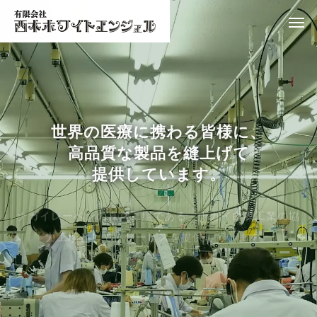
世界の医療に携わる皆様に、
高品質な製品を縫上げて
提供しています。
ナガイレーベンの直営工場である、ナガイ白衣工業の協
力工場として、サービスを提供しています。
医療用白衣の製造
西木ホワイトエンジェルは
医療用白衣の製造と、様々なプリント事業