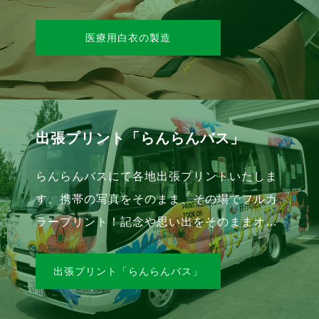
いる事に誇りと自覚を持って、高品質な製品
を縫上げて提供しています。
医療用白衣の製造
出張プリント「らんらんバス」
らんらんバスにて各地出張プリントいたしま
す。携帯の写真をそのまま、その場でフルカ
ラープリント！記念や思い出をそのままオリ
ジナルグッズにして残すことができます。ア
イテムもＴシャツ、タオル等、豊富にご用意
出張プリント「らんらんバス」
しております。